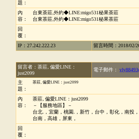
題：
內
台東茶莊,外約◆LINE:migo531秘果茶莊
容：
台東茶莊,外約◆LINE:migo531秘果茶莊
回
覆：
IP：27.242.222.23
留言時間：2018/02/26 
留言者：茶莊, 偏愛LINE：
電子郵件：
vly88493
just2099
主
茶莊, 偏愛LINE：just2099
題：
內
茶莊, 偏愛LINE：just2099
容：
－【服務地區】－
台北.，宜蘭，桃園.，新竹，台中，彰化，南投
台南，高雄，屏東，
回
覆：