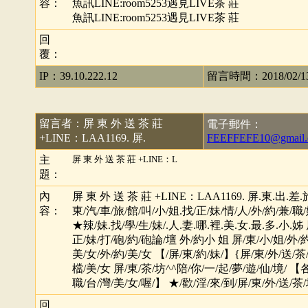
容：
魚訊LINE:room5253遇見LIVE茶 莊
魚訊LINE:room5253遇見LIVE茶 莊
回
覆：
IP：39.10.222.12
留言時間：2018/02/13 
留言者：屏 東 外 送 茶 莊
電子郵件：
+LINE：LAA1169. 屏.
FEEFFEFE10@gmail
主
屏 東 外 送 茶 莊 +LINE：L
題：
內
屏 東 外 送 茶 莊 +LINE：LAA1169. 屏.東.出.差.
容：
東/汽/車/旅/館/叫/小/姐.找/正/妹/情/人/外/約/兼/職
★辣/妹.找/學/生/妹/.人.妻.哪.裡.美.女.最.多.小.姊 
正/妹/打/砲/約/砲論/壇 外/約小 姐 屏/東/小/姐/外/約
美/女/外/約/美/女 【/屏/東/約/妹/】{屏/東/外/送/茶/
檔/美/女 屏/東/茶/坊^^陪/你/一/起/夢/遊/仙/境/ 【各
職/台/灣/美/女/喔/】 ★/歡/淫/來/到/屏/東/外/送/茶
回