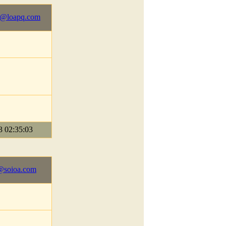
5@loapq.com
02:35:03
@soioa.com