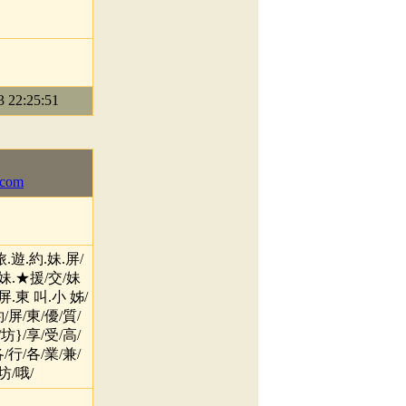
22:25:51
.com
旅.遊.約.妹.屏/
/妹.★援/交/妹
屏.東 叫.小 姊/
/屏/東/優/質/
坊}/享/受/高/
/行/各/業/兼/
/坊/哦/