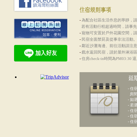
-
為配合社區生活作息的寧靜，請於
若有活動行程超過時間，請事先
-
寵物可安置於戶外花園空間，
-
民宿全面禁菸及從事非法活動
-
鄰近沙灘海邊、前往活動請注
-
戲水返回民宿，請於屋外淋浴
-
住房check-in時間為PM03:30 退
- 
房間
- 
- 
- 
- 
- 