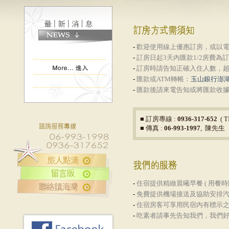
-
歡迎使用線上優惠訂房，或以
-
訂房日起3天內匯款1/2房費
-
訂房時請告知正確入住人數，超
-
匯款或ATM轉帳：
玉山銀行澎湖分
-
匯款後請來電告知或將匯款收
■ 訂房專線 :
0936-317-652
( T
■ 傳真 :
06-993-1997
, 陳先生
-
住宿提供精緻晨曦早餐 ( 用餐時間
-
免費提供機場接送及協助安排
-
住宿房客可享用民宿內有標示
-
吃素者請事先告知我們，我們