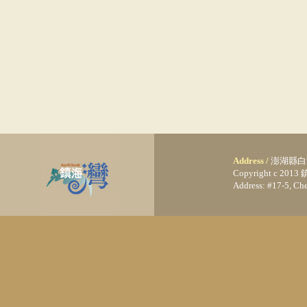
Address /
澎湖縣白
Copyright c 20
Address: #17-5, C