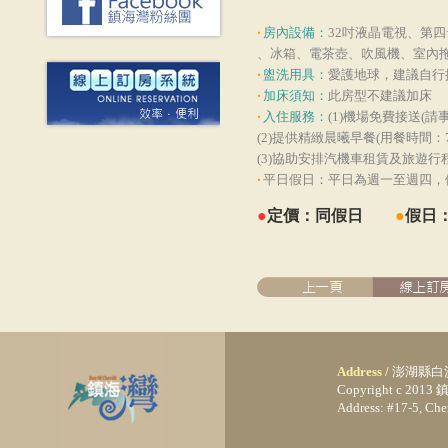
‧
房內設備：
32吋液晶電視、第
、冰箱、電茶壺、吹風機、室內
‧
盥洗用具：
愛護地球，建議自行
‧
加床須知：
此房型不建議加床
‧
入住服務：
(1)機場免費接送(請
(2)提供精緻晨曦早餐(用餐時間：7:3
(3)協助安排汽機車租賃及旅遊行
‧
平日假日：平日為週一至週四，假
●
定價：同假日
●
假日
Address /
澎湖縣白
Copyright c 20
Address: #17-5, Ch