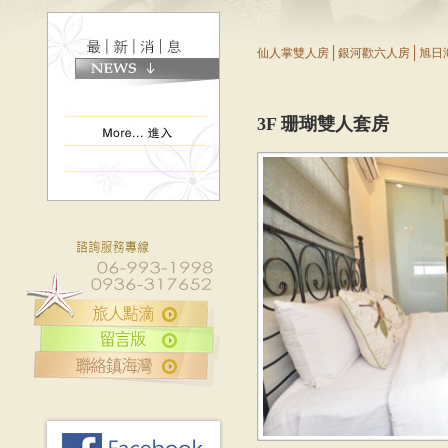
│
│
仙人掌雙人房
銀河歡六人房
旭日
3F 珊瑚雙人套房