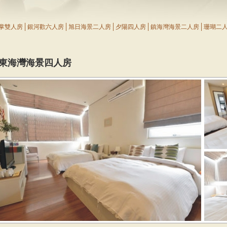
│
│
│
│
│
掌雙人房
銀河歡六人房
旭日海景二人房
夕陽四人房
鎮海灣海景二人房
珊瑚二
F 東海灣海景四人房