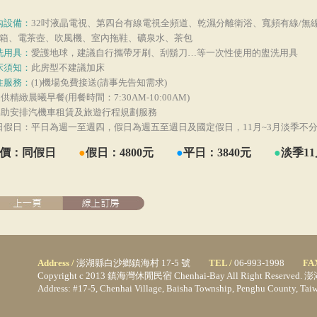
內設備：
32吋液晶電視、第四台有線電視全頻道、乾濕分離衛浴、寬頻有線/無線
箱、電茶壺、吹風機、室內拖鞋、礦泉水、茶包
洗用具：
愛護地球，建議自行攜帶牙刷、刮鬍刀…等一次性使用的盥洗用具
床須知：
此房型不建議加床
住服務：
(1)機場免費接送(請事先告知需求)
)提供精緻晨曦早餐(用餐時間：7:30AM-10:00AM)
)協助安排汽機車租賃及旅遊行程規劃服務
日假日：平日為週一至週四，假日為週五至週日及國定假日，11月~3月淡季不
定價：同假日
●
假日：4800元
●
平日：3840元
●
淡季11
Address /
澎湖縣白沙鄉鎮海村 17-5 號
TEL /
06-993-1998
FA
Copyright c 2013 鎮海灣休閒民宿 Chenhai-Bay All Right Rese
Address: #17-5, Chenhai Village, Baisha Township, Penghu County, 