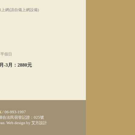
上網(請自備上網設備)
分平假日
月-3月：2880元
X /
06-993-1997
rved. 澎湖合法民宿登記證：025號
Taiwan. Web design by 艾方設計