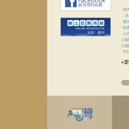
‧
房
、冰
‧
盥
‧
加
‧
入
(2
(3
‧
平
●